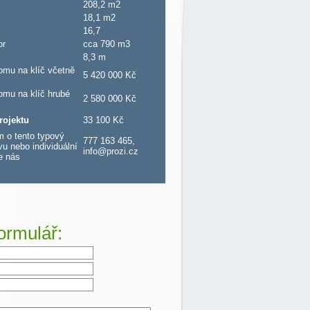
208,2 m2
18,1 m2
16,7
or
cca 790 m3
8,3 m
omu na klíč včetně
5 420 000 Kč
omu na klíč hrubé
2 580 000 Kč
rojektu
33 100 Kč
 o tento typový
777 163 465,
vu nebo individuální
info@prozi.cz
te nás
ormulář: