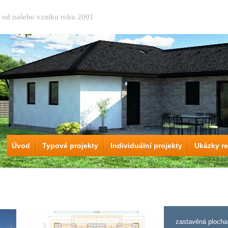
ů od našeho vzniku roku 2001
Úvod
Typové projekty
Individuální projekty
Ukázky re
zastavěná plocha