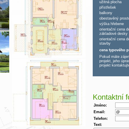
užitná plocha
přístřešek
balkony
obestavěný prost
výška hřebene
orientační cena d
základové desky
orientační cena d
stavby
cena typového p
Pokud máte zájem
projekt, jeho úpra
projekt kontaktuj
Kontaktní f
Jméno:
Email:
Telefon:
Text: