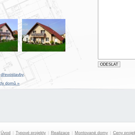
dřevostavby
,
.
ekty domů »
Úvod
Typové projekty
Realizace
Montované domy
Ceny proje
|
|
|
|