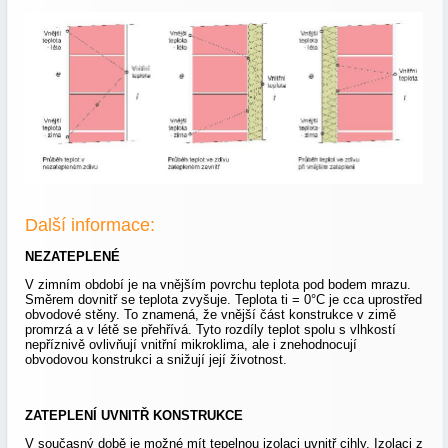
Další informace:
NEZATEPLENÉ
V zimním období je na vnějším povrchu teplota pod bodem mrazu.
Směrem dovnitř se teplota zvyšuje. Teplota ti = 0°C je cca uprostřed
obvodové stěny. To znamená, že vnější část konstrukce v zimě
promrzá a v létě se přehřívá. Tyto rozdíly teplot spolu s vlhkostí
nepříznivě ovlivňují vnitřní mikroklima, ale i znehodnocují
obvodovou konstrukci a snižují její životnost.
ZATEPLENÍ UVNITŘ KONSTRUKCE
V současný době je možné mít tepelnou izolaci uvnitř cihly. Izolaci z