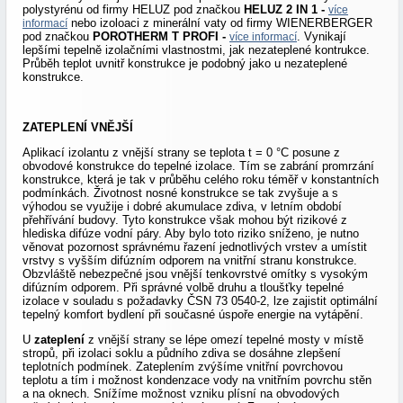
polystyrénu od firmy HELUZ pod značkou
HELUZ 2 IN 1 -
více
nebo izoloaci z minerální vaty od firmy WIENERBERGER
informací
pod značkou
POROTHERM T PROFI -
. Vynikají
více informací
lepšími tepelně izolačními vlastnostmi, jak nezateplené kontrukce.
Průběh teplot uvnitř konstrukce je podobný jako u nezateplené
konstrukce.
ZATEPLENÍ VNĚJŠÍ
Aplikací izolantu z vnější strany se teplota t = 0 °C posune z
obvodové konstrukce do tepelné izolace. Tím se zabrání promrzání
konstrukce, která je tak v průběhu celého roku téměř v konstantních
podmínkách.
Životnost nosné konstrukce se tak zvyšuje a s
výhodou se využije i dobré akumulace zdiva, v letním období
přehřívání budovy. Tyto konstrukce však mohou být rizikové z
hlediska difúze vodní páry. Aby bylo toto riziko sníženo, je nutno
věnovat pozornost správnému řazení jednotlivých vrstev a umístit
vrstvy s vyšším difúzním odporem na vnitřní stranu konstrukce.
Obzvláště nebezpečné jsou vnější tenkovrstvé omítky s vysokým
difúzním odporem. Při správné volbě druhu a tloušťky tepelné
izolace v souladu s požadavky ČSN 73 0540-2, lze zajistit optimální
tepelný komfort bydlení při současné úspoře energie na vytápění.
U
zateplení
z vnější strany se lépe omezí tepelné mosty v místě
stropů, při izolaci soklu a půdního zdiva se dosáhne zlepšení
teplotních podmínek. Zateplením zvýšíme vnitřní povrchovou
teplotu a tím i možnost kondenzace vody na vnitřním povrchu stěn
a na oknech. Snížíme možnost vzniku plísní na obvodových