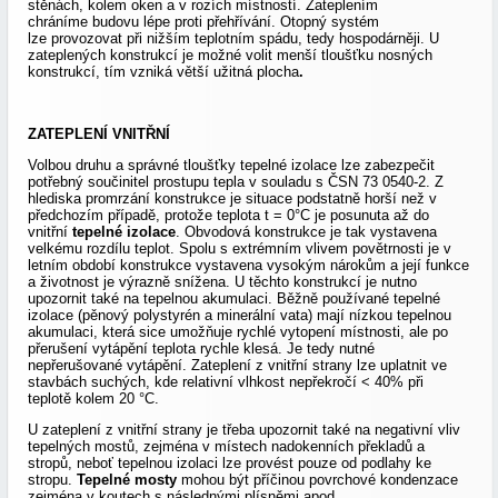
stěnách, kolem oken a v rozích místností. Zateplením
chráníme budovu lépe proti přehřívání. Otopný systém
lze provozovat při nižším teplotním spádu, tedy hospodárněji. U
zateplených konstrukcí je možné volit menší tloušťku nosných
konstrukcí, tím vzniká větší užitná plocha
.
ZATEPLENÍ VNITŘNÍ
Volbou druhu a správné tloušťky tepelné izolace lze zabezpečit
potřebný součinitel prostupu tepla v souladu s ČSN 73 0540-2. Z
hlediska promrzání konstrukce je situace podstatně horší než v
předchozím případě, protože teplota t = 0°C je posunuta až do
vnitřní
tepelné izolace
. Obvodová konstrukce je tak vystavena
velkému rozdílu teplot. Spolu s extrémním vlivem povětrnosti je v
letním období
konstrukce vystavena vysokým nárokům a její funkce
a životnost je výrazně snížena. U těchto konstrukcí je nutno
upozornit také na tepelnou akumulaci. Běžně používané tepelné
izolace (pěnový polystyrén a minerální vata) mají nízkou tepelnou
akumulaci, která sice umožňuje rychlé vytopení místnosti, ale po
přerušení vytápění teplota rychle klesá. Je tedy nutné
nepřerušované vytápění. Zateplení z vnitřní strany lze uplatnit ve
stavbách suchých, kde relativní vlhkost nepřekročí
< 40% při
teplotě kolem 20 °C.
U zateplení z vnitřní strany je třeba upozornit také na negativní vliv
tepelných mostů, zejména v místech nadokenních překladů a
stropů, neboť tepelnou izolaci lze provést pouze od podlahy ke
stropu.
Tepelné mosty
mohou být příčinou povrchové kondenzace
zejména v koutech s následnými plísněmi apod.