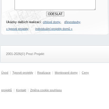
Ukázky dalších realizací:
,
.
cihlové domy
dřevostavby
« typové projekty
individuální projekty domů »
2001-2026(©) Prozi Projekt
|
|
|
|
Úvod
Typové projekty
Realizace
Montované domy
Ceny
|
|
projektů
Kontakt
Změna cookie souhlasu