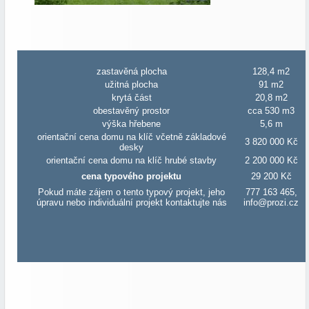
zastavěná plocha
128,4 m2
užitná plocha
91 m2
krytá část
20,8 m2
obestavěný prostor
cca 530 m3
výška hřebene
5,6 m
orientační cena domu na klíč včetně základové
3 820 000 Kč
desky
orientační cena domu na klíč hrubé stavby
2 200 000 Kč
cena typového projektu
29 200 Kč
Pokud máte zájem o tento typový projekt, jeho
777 163 465,
úpravu nebo individuální projekt kontaktujte nás
info@prozi.cz