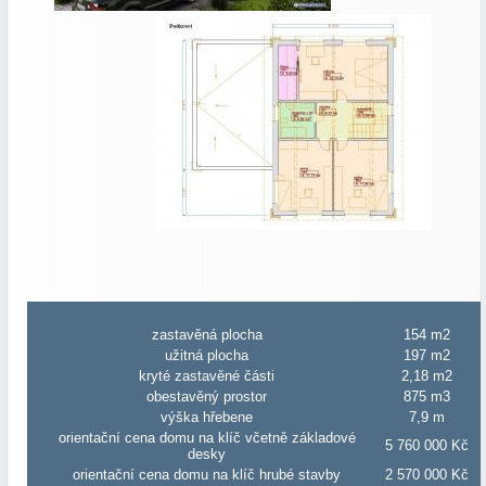
zastavěná plocha
154 m2
užitná plocha
197 m2
kryté zastavěné části
2,18 m2
obestavěný prostor
875 m3
výška hřebene
7,9 m
orientační cena domu na klíč včetně základové
5 760 000 Kč
desky
orientační cena domu na klíč hrubé stavby
2 570 000 Kč