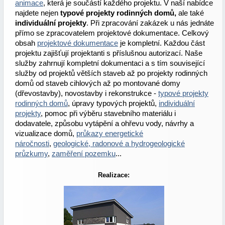
animace
, která je součástí každého projektu. V naší nabídce
najdete nejen
typové projekty rodinných domů,
ale také
individuální projekty
. Při zpracování zakázek u nás jednáte
přímo se zpracovatelem projektové dokumentace. Celkový
obsah
projektové dokumentace
je kompletní. Každou část
projektu zajišťují projektanti s příslušnou autorizací. Naše
služby zahrnují kompletní dokumentaci a s tím související
služby od projektů větších staveb až po projekty rodinných
domů od staveb cihlových až po montované domy
(dřevostavby), novostavby i rekonstrukce -
typové projekty
rodinných domů
, úpravy typových projektů,
individuální
projekty
, pomoc při výběru stavebního materiálu i
dodavatele, způsobu vytápění a ohřevu vody, návrhy a
vizualizace domů,
průkazy energetické
náročnosti
,
geologické, radonové a hydrogeologické
průzkumy
,
zaměření pozemku
...
Realizace: