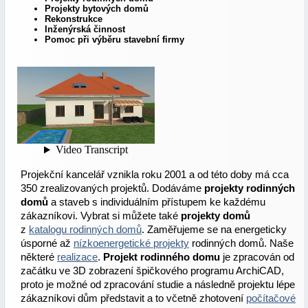
Projekty bytových domů
Rekonstrukce
Inženýrská činnost
Pomoc při výběru stavební firmy
Projekční kancelář vznikla roku 2001 a od této doby má cca
350 zrealizovaných projektů. Dodáváme
projekty rodinných
domů
a staveb s individuálním přístupem ke každému
zákazníkovi. Vybrat si můžete také
projekty domů
z
katalogu rodinných domů
. Zaměřujeme se na energeticky
úsporné až
nízkoenergetické projekty
rodinných domů. Naše
některé
realizace
.
Projekt rodinného domu
je zpracován od
začátku ve 3D zobrazení špičkového programu ArchiCAD,
proto je možné od zpracování studie a následně projektu lépe
zákazníkovi dům představit a to včetně zhotovení
počítačové