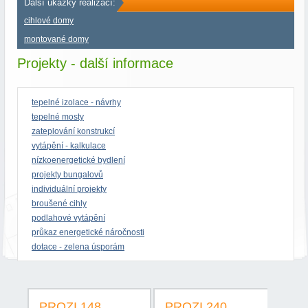
Další ukázky realizací:
cihlové domy
montované domy
Projekty - další informace
tepelné izolace - návrhy
tepelné mosty
zateplování konstrukcí
vytápění - kalkulace
nízkoenergetické bydlení
projekty bungalovů
individuální projekty
broušené cihly
podlahové vytápění
průkaz energetické náročnosti
dotace - zelena úsporám
PROZI 148
PROZI 240
PR