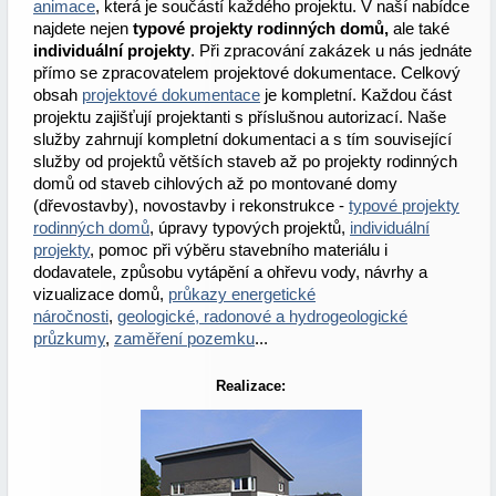
animace
, která je součástí každého projektu. V naší nabídce
najdete nejen
typové projekty rodinných domů,
ale také
individuální projekty
. Při zpracování zakázek u nás jednáte
přímo se zpracovatelem projektové dokumentace. Celkový
obsah
projektové dokumentace
je kompletní. Každou část
projektu zajišťují projektanti s příslušnou autorizací. Naše
služby zahrnují kompletní dokumentaci a s tím související
služby od projektů větších staveb až po projekty rodinných
domů od staveb cihlových až po montované domy
(dřevostavby), novostavby i rekonstrukce -
typové projekty
rodinných domů
, úpravy typových projektů,
individuální
projekty
, pomoc při výběru stavebního materiálu i
dodavatele, způsobu vytápění a ohřevu vody, návrhy a
vizualizace domů,
průkazy energetické
náročnosti
,
geologické, radonové a hydrogeologické
průzkumy
,
zaměření pozemku
...
Realizace: