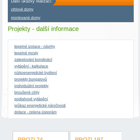
Další ukázky realizací:
cihlové domy
montované domy
Projekty - další informace
tepelné izolace - návrhy
tepelné mosty
zateplování konstrukcí
vytápění - kalkulace
nízkoenergetické bydlení
projekty bungalovů
individuální projekty
broušené cihly
podlahové vytápění
průkaz energetické náročnosti
dotace - zelena úsporám
PROZI 74
PROZI 197
PR