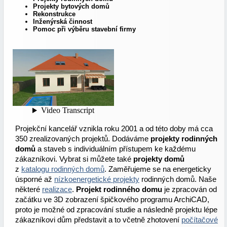
Projekty bytových domů
Rekonstrukce
Inženýrská činnost
Pomoc při výběru stavební firmy
Projekční kancelář vznikla roku 2001 a od této doby má cca
350 zrealizovaných projektů. Dodáváme
projekty rodinných
domů
a staveb s individuálním přístupem ke každému
zákazníkovi. Vybrat si můžete také
projekty domů
z
katalogu rodinných domů
. Zaměřujeme se na energeticky
úsporné až
nízkoenergetické projekty
rodinných domů. Naše
některé
realizace
.
Projekt rodinného domu
je zpracován od
začátku ve 3D zobrazení špičkového programu ArchiCAD,
proto je možné od zpracování studie a následně projektu lépe
zákazníkovi dům představit a to včetně zhotovení
počítačové