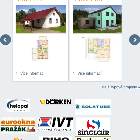
Více informací
Více informací
Víc
další typové projekty »