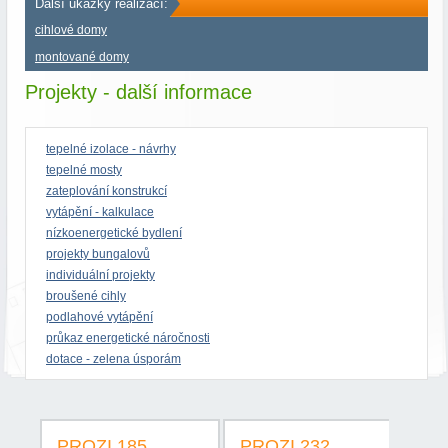
Další ukázky realizací:
cihlové domy
montované domy
Projekty - další informace
tepelné izolace - návrhy
tepelné mosty
zateplování konstrukcí
vytápění - kalkulace
nízkoenergetické bydlení
projekty bungalovů
individuální projekty
broušené cihly
podlahové vytápění
průkaz energetické náročnosti
dotace - zelena úsporám
PROZI 185
PROZI 232
PR