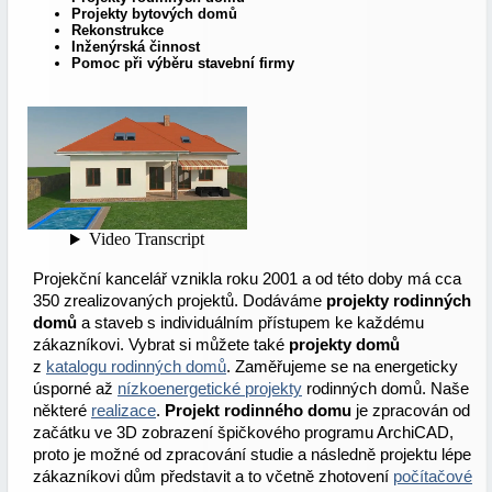
Projekty bytových domů
Rekonstrukce
Inženýrská činnost
Pomoc při výběru stavební firmy
Projekční kancelář vznikla roku 2001 a od této doby má cca
350 zrealizovaných projektů. Dodáváme
projekty rodinných
domů
a staveb s individuálním přístupem ke každému
zákazníkovi. Vybrat si můžete také
projekty domů
z
katalogu rodinných domů
. Zaměřujeme se na energeticky
úsporné až
nízkoenergetické projekty
rodinných domů. Naše
některé
realizace
.
Projekt rodinného domu
je zpracován od
začátku ve 3D zobrazení špičkového programu ArchiCAD,
proto je možné od zpracování studie a následně projektu lépe
zákazníkovi dům představit a to včetně zhotovení
počítačové