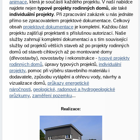
animace
, která je součástí každého projektu. V naší nabídce
najdete nejen
typové projekty rodinných domů,
ale také
individuální projekty
. Při zpracování zakázek u nás jednáte
přímo se zpracovatelem projektové dokumentace. Celkový
obsah
projektové dokumentace
je kompletní. Každou část
projektu zajišťují projektanti s příslušnou autorizací. Naše
služby zahrnují kompletní dokumentaci a s tím související
služby od projektů větších staveb až po projekty rodinných
domů od staveb cihlových až po montované domy
(dřevostavby), novostavby i rekonstrukce -
typové projekty
rodinných domů
, úpravy typových projektů,
individuální
projekty
, pomoc při výběru stavebního materiálu i
dodavatele, způsobu vytápění a ohřevu vody, návrhy a
vizualizace domů,
průkazy energetické
náročnosti
,
geologické, radonové a hydrogeologické
průzkumy
,
zaměření pozemku
...
Realizace: