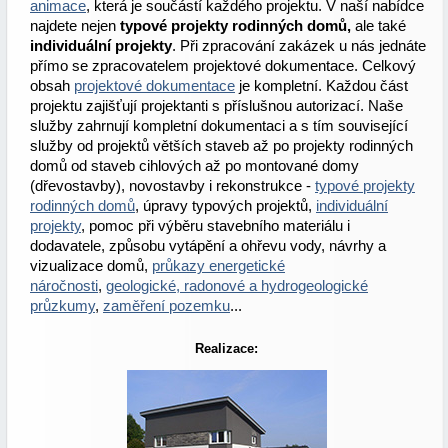
animace
, která je součástí každého projektu. V naší nabídce
najdete nejen
typové projekty rodinných domů,
ale také
individuální projekty
. Při zpracování zakázek u nás jednáte
přímo se zpracovatelem projektové dokumentace. Celkový
obsah
projektové dokumentace
je kompletní. Každou část
projektu zajišťují projektanti s příslušnou autorizací. Naše
služby zahrnují kompletní dokumentaci a s tím související
služby od projektů větších staveb až po projekty rodinných
domů od staveb cihlových až po montované domy
(dřevostavby), novostavby i rekonstrukce -
typové projekty
rodinných domů
, úpravy typových projektů,
individuální
projekty
, pomoc při výběru stavebního materiálu i
dodavatele, způsobu vytápění a ohřevu vody, návrhy a
vizualizace domů,
průkazy energetické
náročnosti
,
geologické, radonové a hydrogeologické
průzkumy
,
zaměření pozemku
...
Realizace: