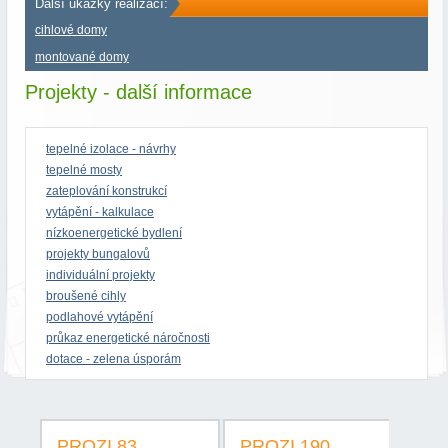
Další ukázky realizací:
cihlové domy
montované domy
Projekty - další informace
tepelné izolace - návrhy
tepelné mosty
zateplování konstrukcí
vytápění - kalkulace
nízkoenergetické bydlení
projekty bungalovů
individuální projekty
broušené cihly
podlahové vytápění
průkaz energetické náročnosti
dotace - zelena úsporám
PROZI 83
PROZI 190
PR