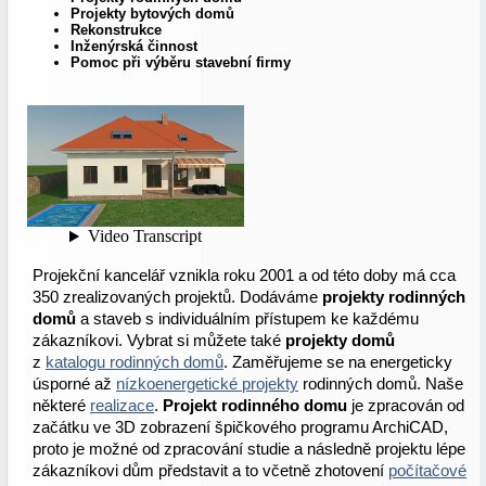
Projekty bytových domů
Rekonstrukce
Inženýrská činnost
Pomoc při výběru stavební firmy
Projekční kancelář vznikla roku 2001 a od této doby má cca
350 zrealizovaných projektů. Dodáváme
projekty rodinných
domů
a staveb s individuálním přístupem ke každému
zákazníkovi. Vybrat si můžete také
projekty domů
z
katalogu rodinných domů
. Zaměřujeme se na energeticky
úsporné až
nízkoenergetické projekty
rodinných domů. Naše
některé
realizace
.
Projekt rodinného domu
je zpracován od
začátku ve 3D zobrazení špičkového programu ArchiCAD,
proto je možné od zpracování studie a následně projektu lépe
zákazníkovi dům představit a to včetně zhotovení
počítačové