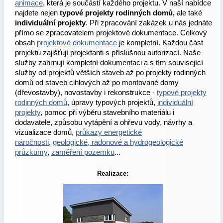
animace
, která je součástí každého projektu. V naší nabídce
najdete nejen
typové projekty rodinných domů,
ale také
individuální projekty
. Při zpracování zakázek u nás jednáte
přímo se zpracovatelem projektové dokumentace. Celkový
obsah
projektové dokumentace
je kompletní. Každou část
projektu zajišťují projektanti s příslušnou autorizací. Naše
služby zahrnují kompletní dokumentaci a s tím související
služby od projektů větších staveb až po projekty rodinných
domů od staveb cihlových až po montované domy
(dřevostavby), novostavby i rekonstrukce -
typové projekty
rodinných domů
, úpravy typových projektů,
individuální
projekty
, pomoc při výběru stavebního materiálu i
dodavatele, způsobu vytápění a ohřevu vody, návrhy a
vizualizace domů,
průkazy energetické
náročnosti
,
geologické, radonové a hydrogeologické
průzkumy
,
zaměření pozemku
...
Realizace: