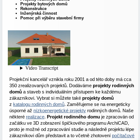
Projekty bytových domů
Rekonstrukce
Inženýrská činnost
Pomoc při výběru stavební firmy
Projekční kancelář vznikla roku 2001 a od této doby má cca
350 zrealizovaných projektů. Dodáváme
projekty rodinných
domů
a staveb s individuálním přístupem ke každému
zákazníkovi. Vybrat si můžete také
projekty domů
z
katalogu rodinných domů
. Zaměřujeme se na energeticky
úsporné až
nízkoenergetické projekty
rodinných domů. Naše
některé
realizace
.
Projekt rodinného domu
je zpracován od
začátku ve 3D zobrazení špičkového programu ArchiCAD,
proto je možné od zpracování studie a následně projektu lépe
zákazníkovi dům představit a to včetně zhotovení
počítačové