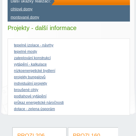
Další ukázky realizací:
cihlové domy
montované domy
Projekty - další informace
tepelné izolace - návrhy
tepelné mosty
zateplování konstrukcí
vytápění - kalkulace
nízkoenergetické bydlení
projekty bungalovů
individuální projekty
broušené cihly
podlahové vytápění
průkaz energetické náročnosti
dotace - zelena úsporám
PROZI 206
PROZI 160
PR