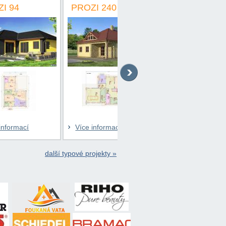
PROZI 240
PROZI 225
P
Více informací
Více informací
další typové projekty »