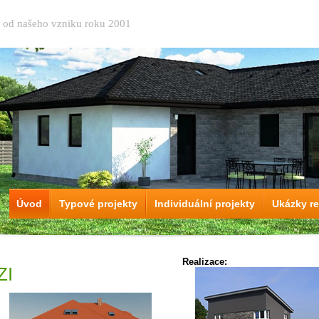
ů od našeho vzniku roku 2001
Úvod
Typové projekty
Individuální projekty
Ukázky re
Realizace:
ZI