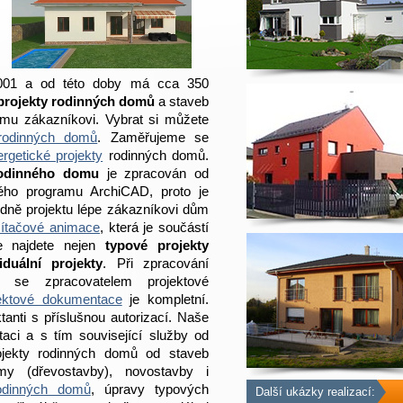
 2001 a od této doby má cca 350
projekty rodinných domů
a staveb
ému zákazníkovi. Vybrat si můžete
 rodinných domů
. Zaměřujeme se
rgetické projekty
rodinných domů.
rodinného domu
je zpracován od
ého programu ArchiCAD, proto je
dně projektu lépe zákazníkovi dům
ítačové animace
, která je součástí
e najdete nejen
typové projekty
viduální projekty
. Při zpracování
se zpracovatelem projektové
jektové dokumentace
je kompletní.
ktanti s příslušnou autorizací. Naše
aci a s tím související služby od
ojekty rodinných domů od staveb
y (dřevostavby), novostavby i
rodinných domů
, úpravy typových
Další ukázky realizací: