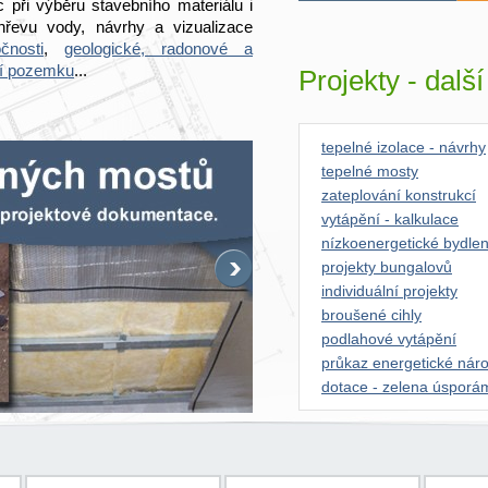
 při výběru stavebního materiálu i
hřevu vody, návrhy a vizualizace
čnosti
,
geologické, radonové a
í pozemku
...
Projekty - dalš
tepelné izolace - návrhy
tepelné mosty
zateplování konstrukcí
vytápění - kalkulace
nízkoenergetické bydlen
projekty bungalovů
individuální projekty
broušené cihly
podlahové vytápění
průkaz energetické náro
dotace - zelena úsporá