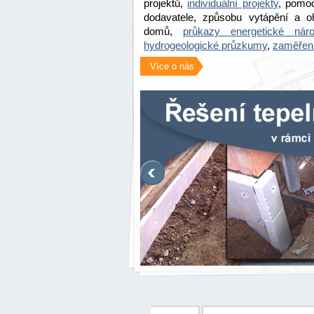
projektů,
individuální projekty
, pomoc
dodavatele, způsobu vytápění a o
domů,
průkazy energetické náro
hydrogeologické průzkumy
,
zaměřen
Více o nás