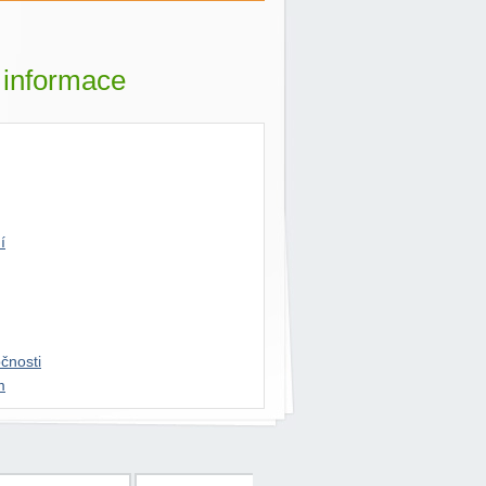
í informace
í
čnosti
m