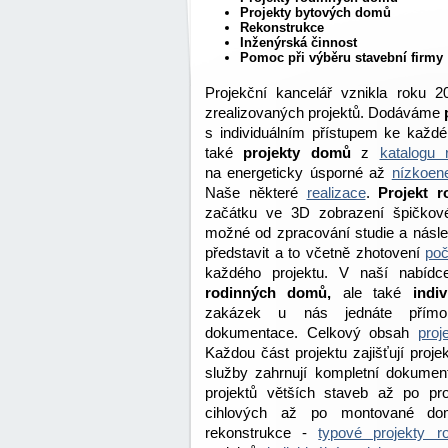
Projekty bytových domů
Rekonstrukce
Inženýrská činnost
Pomoc při výběru stavební firmy
Projekční kancelář vznikla roku
zrealizovaných projektů. Dodáváme
s individuálním přístupem ke každ
také
projekty domů
z
katalogu
na energeticky úsporné až
nízkoene
Naše některé
realizace
.
Projekt 
začátku ve 3D zobrazení špičkov
možné od zpracování studie a násle
představit a to včetně zhotovení
poč
každého projektu. V naší nabídc
rodinných domů,
ale také
indi
zakázek u nás jednáte přímo 
dokumentace. Celkový obsah
pro
Každou část projektu zajišťují proje
služby zahrnují kompletní dokument
projektů větších staveb až po pr
cihlových až po montované dom
rekonstrukce -
typové projekty 