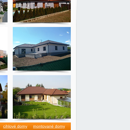
cihlové domy
montované domy