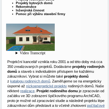
Projekty bytových domů
Rekonstrukce
Inženýrská činnost
Pomoc při výběru stavební firmy
Projekční kancelář vznikla roku 2001 a od této doby má cca
350 zrealizovaných projektů. Dodáváme
projekty rodinných
domů
a staveb s individuálním přístupem ke každému
zákazníkovi. Vybrat si můžete také
projekty domů
z
katalogu rodinných domů
. Zaměřujeme se na energeticky
úsporné až
nízkoenergetické projekty
rodinných domů. Naše
některé
realizace
.
Projekt rodinného domu
je zpracován od
začátku ve 3D zobrazení špičkového programu ArchiCAD,
proto je možné od zpracování studie a následně projektu lépe
zákazníkovi dům představit a to včetně zhotovení
počítačové