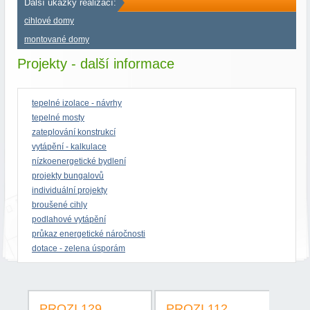
Další ukázky realizací:
cihlové domy
montované domy
Projekty - další informace
tepelné izolace - návrhy
tepelné mosty
zateplování konstrukcí
vytápění - kalkulace
nízkoenergetické bydlení
projekty bungalovů
individuální projekty
broušené cihly
podlahové vytápění
průkaz energetické náročnosti
dotace - zelena úsporám
PROZI 129
PROZI 112
PR