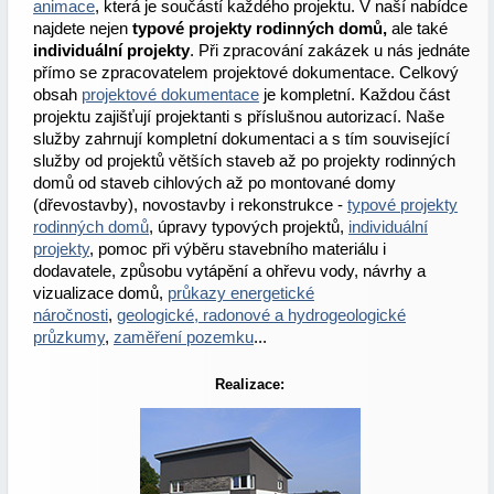
animace
, která je součástí každého projektu. V naší nabídce
najdete nejen
typové projekty rodinných domů,
ale také
individuální projekty
. Při zpracování zakázek u nás jednáte
přímo se zpracovatelem projektové dokumentace. Celkový
obsah
projektové dokumentace
je kompletní. Každou část
projektu zajišťují projektanti s příslušnou autorizací. Naše
služby zahrnují kompletní dokumentaci a s tím související
služby od projektů větších staveb až po projekty rodinných
domů od staveb cihlových až po montované domy
(dřevostavby), novostavby i rekonstrukce -
typové projekty
rodinných domů
, úpravy typových projektů,
individuální
projekty
, pomoc při výběru stavebního materiálu i
dodavatele, způsobu vytápění a ohřevu vody, návrhy a
vizualizace domů,
průkazy energetické
náročnosti
,
geologické, radonové a hydrogeologické
průzkumy
,
zaměření pozemku
...
Realizace: