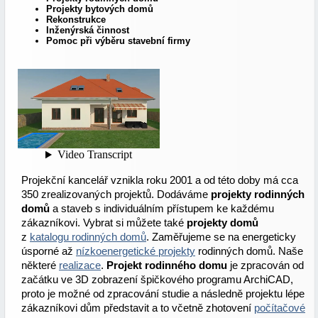
Projekty bytových domů
Rekonstrukce
Inženýrská činnost
Pomoc při výběru stavební firmy
Projekční kancelář vznikla roku 2001 a od této doby má cca
350 zrealizovaných projektů. Dodáváme
projekty rodinných
domů
a staveb s individuálním přístupem ke každému
zákazníkovi. Vybrat si můžete také
projekty domů
z
katalogu rodinných domů
. Zaměřujeme se na energeticky
úsporné až
nízkoenergetické projekty
rodinných domů. Naše
některé
realizace
.
Projekt rodinného domu
je zpracován od
začátku ve 3D zobrazení špičkového programu ArchiCAD,
proto je možné od zpracování studie a následně projektu lépe
zákazníkovi dům představit a to včetně zhotovení
počítačové