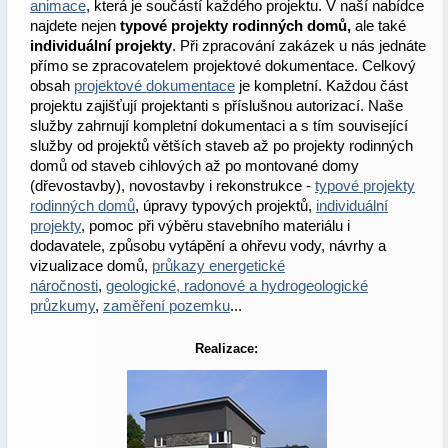
animace
, která je součástí každého projektu. V naší nabídce
najdete nejen
typové projekty rodinných domů,
ale také
individuální projekty
. Při zpracování zakázek u nás jednáte
přímo se zpracovatelem projektové dokumentace. Celkový
obsah
projektové dokumentace
je kompletní. Každou část
projektu zajišťují projektanti s příslušnou autorizací. Naše
služby zahrnují kompletní dokumentaci a s tím související
služby od projektů větších staveb až po projekty rodinných
domů od staveb cihlových až po montované domy
(dřevostavby), novostavby i rekonstrukce -
typové projekty
rodinných domů
, úpravy typových projektů,
individuální
projekty
, pomoc při výběru stavebního materiálu i
dodavatele, způsobu vytápění a ohřevu vody, návrhy a
vizualizace domů,
průkazy energetické
náročnosti
,
geologické, radonové a hydrogeologické
průzkumy
,
zaměření pozemku
...
Realizace: