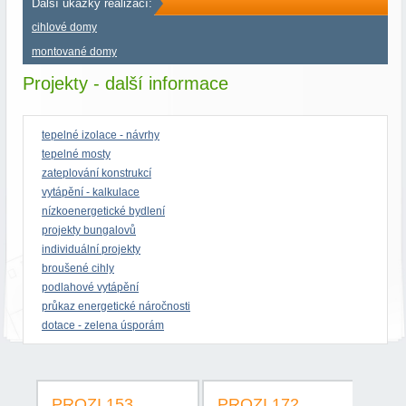
Další ukázky realizací:
cihlové domy
montované domy
Projekty - další informace
tepelné izolace - návrhy
tepelné mosty
zateplování konstrukcí
vytápění - kalkulace
nízkoenergetické bydlení
projekty bungalovů
individuální projekty
broušené cihly
podlahové vytápění
průkaz energetické náročnosti
dotace - zelena úsporám
PROZI 153
PROZI 172
PR