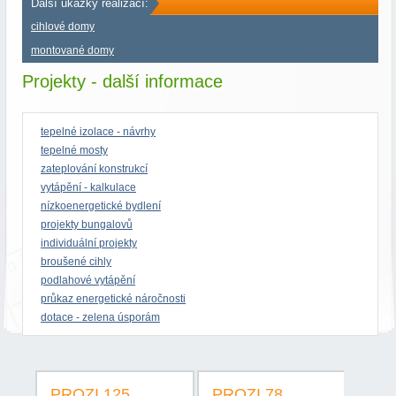
Další ukázky realizací:
cihlové domy
montované domy
Projekty - další informace
tepelné izolace - návrhy
tepelné mosty
zateplování konstrukcí
vytápění - kalkulace
nízkoenergetické bydlení
projekty bungalovů
individuální projekty
broušené cihly
podlahové vytápění
průkaz energetické náročnosti
dotace - zelena úsporám
PROZI 125
PROZI 78
PR