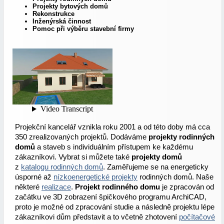
Projekty bytových domů
Rekonstrukce
Inženýrská činnost
Pomoc při výběru stavební firmy
Projekční kancelář vznikla roku 2001 a od této doby má cca
350 zrealizovaných projektů. Dodáváme
projekty rodinných
domů
a staveb s individuálním přístupem ke každému
zákazníkovi. Vybrat si můžete také
projekty domů
z
katalogu rodinných domů
. Zaměřujeme se na energeticky
úsporné až
nízkoenergetické projekty
rodinných domů. Naše
některé
realizace
.
Projekt rodinného domu
je zpracován od
začátku ve 3D zobrazení špičkového programu ArchiCAD,
proto je možné od zpracování studie a následně projektu lépe
zákazníkovi dům představit a to včetně zhotovení
počítačové