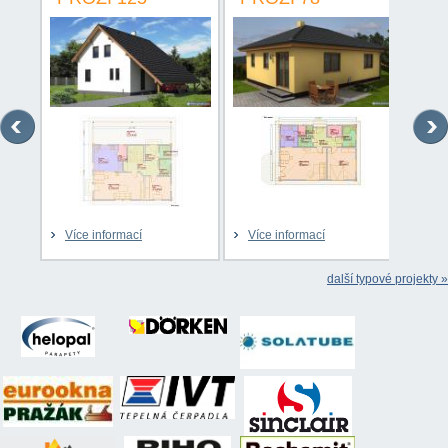
Více informací
Více informací
Víc
další typové projekty »