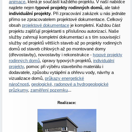
animace
, která je součástí každého projektu. V naší nabídce
najdete nejen
typové projekty rodinných domů,
ale také
individuální projekty
. Při zpracování zakázek u nás jednáte
přímo se zpracovatelem projektové dokumentace. Celkový
obsah
projektové dokumentace
je kompletní. Každou část
projektu zajišťují projektanti s příslušnou autorizací. Naše
služby zahrnují kompletní dokumentaci a s tím související
služby od projektů větších staveb až po projekty rodinných
domů od staveb cihlových až po montované domy
(dřevostavby), novostavby i rekonstrukce -
typové projekty
rodinných domů
, úpravy typových projektů,
individuální
projekty
, pomoc při výběru stavebního materiálu i
dodavatele, způsobu vytápění a ohřevu vody, návrhy a
vizualizace domů,
průkazy energetické
náročnosti
,
geologické, radonové a hydrogeologické
průzkumy
,
zaměření pozemku
...
Realizace: