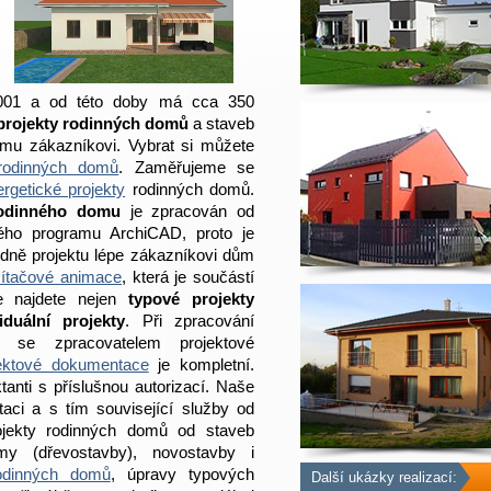
 2001 a od této doby má cca 350
projekty rodinných domů
a staveb
ému zákazníkovi. Vybrat si můžete
 rodinných domů
. Zaměřujeme se
rgetické projekty
rodinných domů.
rodinného domu
je zpracován od
ého programu ArchiCAD, proto je
dně projektu lépe zákazníkovi dům
ítačové animace
, která je součástí
e najdete nejen
typové projekty
viduální projekty
. Při zpracování
se zpracovatelem projektové
jektové dokumentace
je kompletní.
ktanti s příslušnou autorizací. Naše
aci a s tím související služby od
ojekty rodinných domů od staveb
y (dřevostavby), novostavby i
rodinných domů
, úpravy typových
Další ukázky realizací: