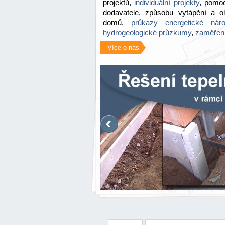
projektů,
individuální projekty
, pomoc
dodavatele, způsobu vytápění a o
domů,
průkazy energetické náro
hydrogeologické průzkumy
,
zaměřen
Více o nás