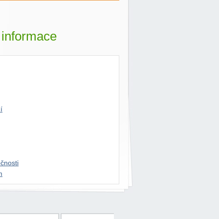
í informace
í
čnosti
m