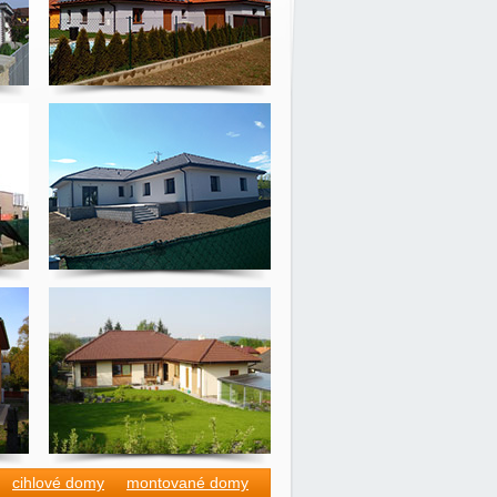
cihlové domy
montované domy