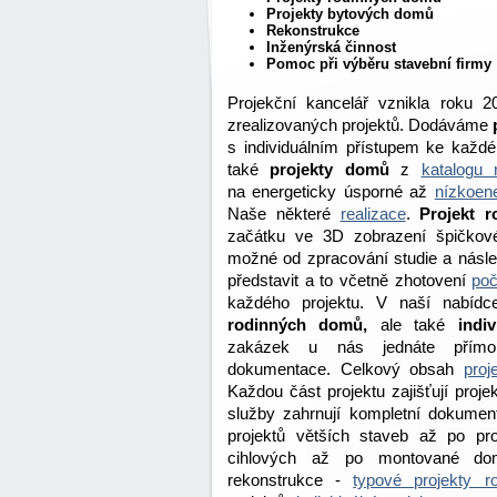
Projekty bytových domů
Rekonstrukce
Inženýrská činnost
Pomoc při výběru stavební firmy
Projekční kancelář vznikla roku
zrealizovaných projektů. Dodáváme
s individuálním přístupem ke každ
také
projekty domů
z
katalogu
na energeticky úsporné až
nízkoene
Naše některé
realizace
.
Projekt 
začátku ve 3D zobrazení špičkov
možné od zpracování studie a násle
představit a to včetně zhotovení
poč
každého projektu. V naší nabídc
rodinných domů,
ale také
indi
zakázek u nás jednáte přímo 
dokumentace. Celkový obsah
pro
Každou část projektu zajišťují proje
služby zahrnují kompletní dokument
projektů větších staveb až po pr
cihlových až po montované dom
rekonstrukce -
typové projekty 