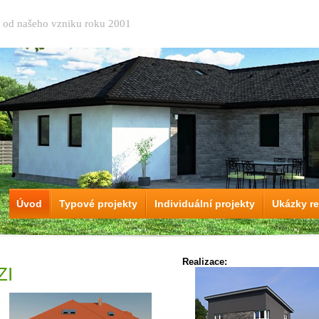
ů od našeho vzniku roku 2001
Úvod
Typové projekty
Individuální projekty
Ukázky re
Realizace:
ZI