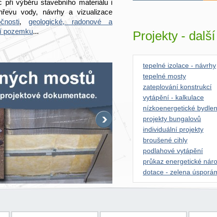
 při výběru stavebního materiálu i
hřevu vody, návrhy a vizualizace
čnosti
,
geologické, radonové a
í pozemku
...
Projekty - dalš
tepelné izolace - návrhy
tepelné mosty
zateplování konstrukcí
vytápění - kalkulace
nízkoenergetické bydlen
projekty bungalovů
individuální projekty
broušené cihly
podlahové vytápění
průkaz energetické náro
dotace - zelena úsporá