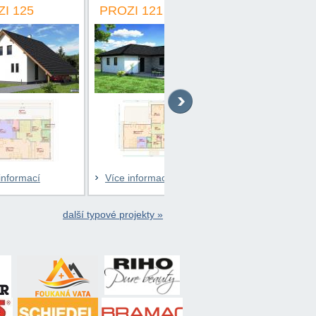
PROZI 121
PROZI 130
P
Více informací
Více informací
další typové projekty »