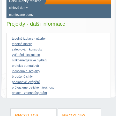
Další ukázky realizací:
cihlové domy
montované domy
Projekty - další informace
tepelné izolace - návrhy
tepelné mosty
zateplování konstrukcí
vytápění - kalkulace
nízkoenergetické bydlení
projekty bungalovů
individuální projekty
broušené cihly
podlahové vytápění
průkaz energetické náročnosti
dotace - zelena úsporám
PROZI 106
PROZI 153
PR