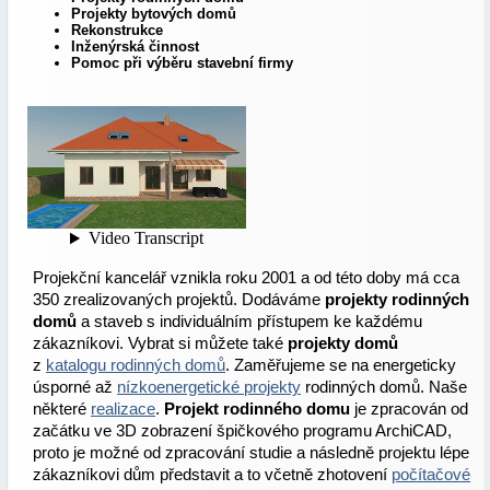
Projekty bytových domů
Rekonstrukce
Inženýrská činnost
Pomoc při výběru stavební firmy
Projekční kancelář vznikla roku 2001 a od této doby má cca
350 zrealizovaných projektů. Dodáváme
projekty rodinných
domů
a staveb s individuálním přístupem ke každému
zákazníkovi. Vybrat si můžete také
projekty domů
z
katalogu rodinných domů
. Zaměřujeme se na energeticky
úsporné až
nízkoenergetické projekty
rodinných domů. Naše
některé
realizace
.
Projekt rodinného domu
je zpracován od
začátku ve 3D zobrazení špičkového programu ArchiCAD,
proto je možné od zpracování studie a následně projektu lépe
zákazníkovi dům představit a to včetně zhotovení
počítačové