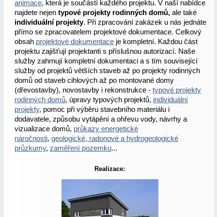
animace
, která je součástí každého projektu. V naší nabídce
najdete nejen
typové projekty rodinných domů,
ale také
individuální projekty
. Při zpracování zakázek u nás jednáte
přímo se zpracovatelem projektové dokumentace. Celkový
obsah
projektové dokumentace
je kompletní. Každou část
projektu zajišťují projektanti s příslušnou autorizací. Naše
služby zahrnují kompletní dokumentaci a s tím související
služby od projektů větších staveb až po projekty rodinných
domů od staveb cihlových až po montované domy
(dřevostavby), novostavby i rekonstrukce -
typové projekty
rodinných domů
, úpravy typových projektů,
individuální
projekty
, pomoc při výběru stavebního materiálu i
dodavatele, způsobu vytápění a ohřevu vody, návrhy a
vizualizace domů,
průkazy energetické
náročnosti
,
geologické, radonové a hydrogeologické
průzkumy
,
zaměření pozemku
...
Realizace: