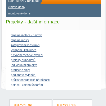
Další ukázky realizací:
cihlové domy
montované domy
Projekty - další informace
tepelné izolace - návrhy
tepelné mosty
zateplování konstrukcí
vytápění - kalkulace
nízkoenergetické bydlení
projekty bungalovů
individuální projekty
broušené cihly
podlahové vytápění
průkaz energetické náročnosti
dotace - zelena úsporám
PROZI 66
PROZI 75
PR