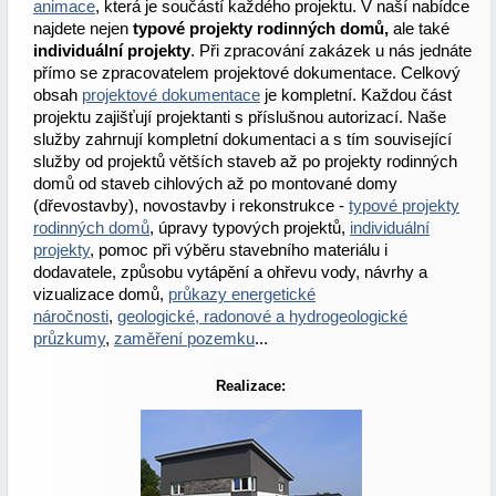
animace
, která je součástí každého projektu. V naší nabídce
najdete nejen
typové projekty rodinných domů,
ale také
individuální projekty
. Při zpracování zakázek u nás jednáte
přímo se zpracovatelem projektové dokumentace. Celkový
obsah
projektové dokumentace
je kompletní. Každou část
projektu zajišťují projektanti s příslušnou autorizací. Naše
služby zahrnují kompletní dokumentaci a s tím související
služby od projektů větších staveb až po projekty rodinných
domů od staveb cihlových až po montované domy
(dřevostavby), novostavby i rekonstrukce -
typové projekty
rodinných domů
, úpravy typových projektů,
individuální
projekty
, pomoc při výběru stavebního materiálu i
dodavatele, způsobu vytápění a ohřevu vody, návrhy a
vizualizace domů,
průkazy energetické
náročnosti
,
geologické, radonové a hydrogeologické
průzkumy
,
zaměření pozemku
...
Realizace: