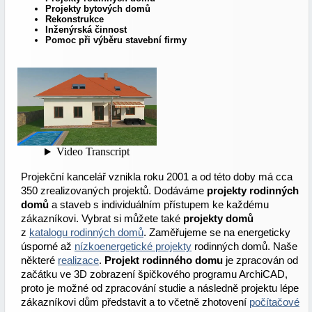
Projekty bytových domů
Rekonstrukce
Inženýrská činnost
Pomoc při výběru stavební firmy
Projekční kancelář vznikla roku 2001 a od této doby má cca
350 zrealizovaných projektů. Dodáváme
projekty rodinných
domů
a staveb s individuálním přístupem ke každému
zákazníkovi. Vybrat si můžete také
projekty domů
z
katalogu rodinných domů
. Zaměřujeme se na energeticky
úsporné až
nízkoenergetické projekty
rodinných domů. Naše
některé
realizace
.
Projekt rodinného domu
je zpracován od
začátku ve 3D zobrazení špičkového programu ArchiCAD,
proto je možné od zpracování studie a následně projektu lépe
zákazníkovi dům představit a to včetně zhotovení
počítačové