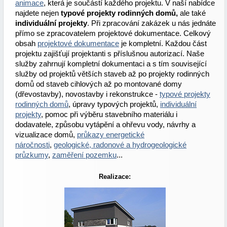
animace
, která je součástí každého projektu. V naší nabídce
najdete nejen
typové projekty rodinných domů,
ale také
individuální projekty
. Při zpracování zakázek u nás jednáte
přímo se zpracovatelem projektové dokumentace. Celkový
obsah
projektové dokumentace
je kompletní. Každou část
projektu zajišťují projektanti s příslušnou autorizací. Naše
služby zahrnují kompletní dokumentaci a s tím související
služby od projektů větších staveb až po projekty rodinných
domů od staveb cihlových až po montované domy
(dřevostavby), novostavby i rekonstrukce -
typové projekty
rodinných domů
, úpravy typových projektů,
individuální
projekty
, pomoc při výběru stavebního materiálu i
dodavatele, způsobu vytápění a ohřevu vody, návrhy a
vizualizace domů,
průkazy energetické
náročnosti
,
geologické, radonové a hydrogeologické
průzkumy
,
zaměření pozemku
...
Realizace: