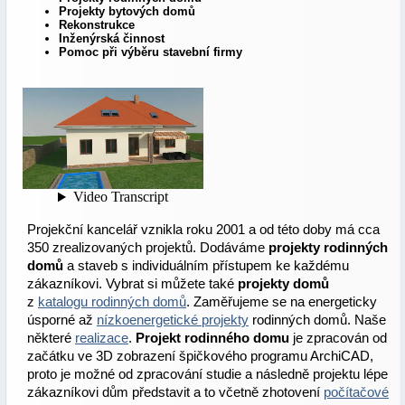
Projekty bytových domů
Rekonstrukce
Inženýrská činnost
Pomoc při výběru stavební firmy
Projekční kancelář vznikla roku 2001 a od této doby má cca
350 zrealizovaných projektů. Dodáváme
projekty rodinných
domů
a staveb s individuálním přístupem ke každému
zákazníkovi. Vybrat si můžete také
projekty domů
z
katalogu rodinných domů
. Zaměřujeme se na energeticky
úsporné až
nízkoenergetické projekty
rodinných domů. Naše
některé
realizace
.
Projekt rodinného domu
je zpracován od
začátku ve 3D zobrazení špičkového programu ArchiCAD,
proto je možné od zpracování studie a následně projektu lépe
zákazníkovi dům představit a to včetně zhotovení
počítačové