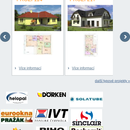
Více informací
Více informací
Víc
další typové projekty »