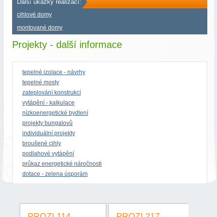
Další ukázky realizací:
cihlové domy
montované domy
Projekty - další informace
tepelné izolace - návrhy
tepelné mosty
zateplování konstrukcí
vytápění - kalkulace
nízkoenergetické bydlení
projekty bungalovů
individuální projekty
broušené cihly
podlahové vytápění
průkaz energetické náročnosti
dotace - zelena úsporám
PROZI 114
PROZI 217
PR